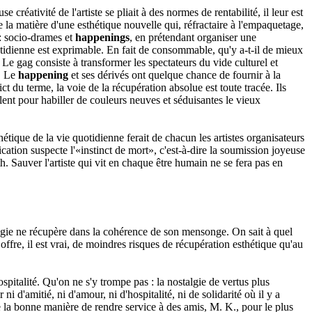
éativité de l'artiste se pliait à des normes de rentabilité, il leur est
ire la matière d'une esthétique nouvelle qui, réfractaire à l'empaquetage,
 : socio-drames et
happenings
, en prétendant organiser une
uotidienne est exprimable. En fait de consommable, qu'y a-t-il de mieux
 Le gag consiste à transformer les spectateurs du vide culturel et
e. Le
happening
et ses dérivés ont quelque chance de fournir à la
ict du terme, la voie de la récupération absolue est toute tracée. Ils
lent pour habiller de couleurs neuves et séduisantes le vieux
tique de la vie quotidienne ferait de chacun les artistes organisateurs
cation suspecte l'«instinct de mort», c'est-à-dire la soumission joyeuse
. Sauver l'artiste qui vit en chaque être humain ne se fera pas en
logie ne récupère dans la cohérence de son mensonge. On sait à quel
fre, il est vrai, de moindres risques de récupération esthétique qu'au
spitalité. Qu'on ne s'y trompe pas : la nostalgie de vertus plus
i d'amitié, ni d'amour, ni d'hospitalité, ni de solidarité où il y a
 la bonne manière de rendre service à des amis, M. K., pour le plus