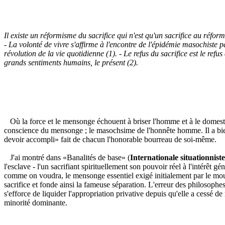
Il existe un réformisme du sacrifice qui n'est qu'un sacrifice au réfo
- La volonté de vivre s'affirme à l'encontre de l'épidémie masochiste p
révolution de la vie quotidienne (1). - Le refus du sacrifice est le refus
grands sentiments humains, le présent (2).
Où la force et le mensonge échouent à briser l'homme et à le domestiq
conscience du mensonge ; le masochsime de l'honnête homme. Il a bien f
devoir accompli» fait de chacun l'honorable bourreau de soi-même.
J'ai montré dans «Banalités de base» (
Internationale situationniste
l'esclave - l'un sacrifiant spirituellement son pouvoir réel à l'intérêt 
comme on voudra, le mensonge essentiel exigé initialement par le mouve
sacrifice et fonde ainsi la fameuse séparation. L'erreur des philosophes
s'efforce de liquider l'appropriation privative depuis qu'elle a cessé d
minorité dominante.