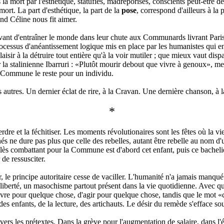
a mort par l'esthétique, statufiés, madréporisés, conscients peut-être de 
ort. La part d'esthétique, la part de la
pose
, correspond d'ailleurs à la
d Céline nous fit aimer.
nt d'entraîner le monde dans leur chute aux Communards livrant Paris a
processus d'anéantissement logique mis en place par les humanistes qui 
laisir à la détruire tout entière qu'à la voir mutiler ; que mieux vaut dis
la stalinienne Ibarruri : «Plutôt mourir debout que vivre à genoux», m
a Commune le reste pour un individu.
autres. Un dernier éclat de rire, à la Cravan. Une dernière chanson, à 
*
perdre et la féchitiser. Les moments révolutionaires sont les fêtes où la 
nés ne dure pas plus que celle des rebelles, autant être rebelle au nom d
Vallès combattant pour la Commune est d'abord cet enfant, puis ce bacheli
 de ressusciter.
e principe autoritaire cesse de vaciller. L'humanité n'a jamais manqué d
 liberté, un masochisme partout présent dans la vie quotidienne. Avec qu
 vivre pour quelque chose, d'agir pour quelque chose, tandis que le mot «
es enfants, de la lecture, des artichauts. Le désir du remède s'efface sou
avers les prétextes. Dans la grève pour l'augmentation de salaire, dans l'ém