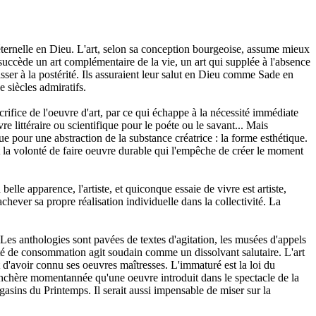
 éternelle en Dieu. L'art, selon sa conception bourgeoise, assume mieux
.) succède un art complémentaire de la vie, un art qui supplée à l'absence
ser à la postérité. Ils assuraient leur salut en Dieu comme Sade en
e siècles admiratifs.
crifice de l'oeuvre d'art, par ce qui échappe à la nécessité immédiate
re littéraire ou scientifique pour le poéte ou le savant... Mais
e pour une abstraction de la substance créatrice : la forme esthétique.
nt la volonté de faire oeuvre durable qui l'empêche de créer le moment
lle apparence, l'artiste, et quiconque essaie de vivre est artiste,
chever sa propre réalisation individuelle dans la collectivité. La
 Les anthologies sont pavées de textes d'agitation, les musées d'appels
ociété de consommation agit soudain comme un dissolvant salutaire. L'art
t d'avoir connu ses oeuvres maîtresses. L'immaturé est la loi du
enchère momentannée qu'une oeuvre introduit dans le spectacle de la
sins du Printemps. Il serait aussi impensable de miser sur la