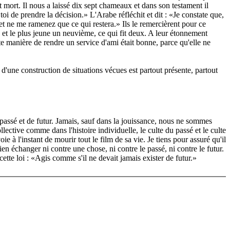
st mort. Il nous a laissé dix sept chameaux et dans son testament il
toi de prendre la décision.» L'Arabe réfléchit et dit : «Je constate que,
e et ne me ramenez que ce qui restera.» Ils le remercièrent pour ce
ix, et le plus jeune un neuvième, ce qui fit deux. A leur étonnement
tte manière de rendre un service d'ami était bonne, parce qu'elle ne
, d'une construction de situations vécues est partout présente, partout
 passé et de futur. Jamais, sauf dans la jouissance, nous ne sommes
llective comme dans l'histoire individuelle, le culte du passé et le culte
 à l'instant de mourir tout le film de sa vie. Je tiens pour assuré qu'il
rien échanger ni contre une chose, ni contre le passé, ni contre le futur.
ette loi : «Agis comme s'il ne devait jamais exister de futur.»