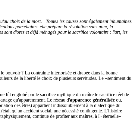
squ'au choix de la mort. - Toutes les causes sont également inhumaines.
cations parcellaires, elle prépare la révolution sans nom, la
es sont d'ores et déjà ménagés pour le sacrifice volontaire : l'art, les
e pouvoir ? La contrainte intériorisée et drapée dans la bonne
uleurs de la liberté le choix de plusieurs servitudes. Le «sentiment du
ue fût englobé par le sacrifice mythique du maître le sacrifice réel de
ne partage qu'apparemment. Le réseau d'
apparence généralisée
ou,
ation des êtres) appartient indissolublement à la dialectique du
'était qu'un accident social, une nécessité contingente. L'histoire
métaphysiquement, continue de profiter aux maîtres, à l'«éternelle»