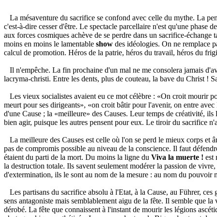
La mésaventure du sacrifice se confond avec celle du mythe. La pensée bo
c'est-à-dire cesser d'être. Le spectacle parcellaire n'est qu'une phas
aux forces cosmiques achève de se perdre dans un sacrifice-échange tar
moins en moins le lamentable
show
des idéologies. On ne remplace pas
calcul de promotion. Héros de la patrie, héros du travail, héros du frig
Il n'empêche. La fin prochaine d'un mal ne me consolera jamais d'avoi
lacryma-christi. Entre les dents, plus de couteau, la bave du Christ ! S
Les vieux socialistes avaient eu ce mot célèbre : «On croit mourir pour
meurt pour ses dirigeants», «on croit bâtir pour l'avenir, on entre avec
d'une Cause ; la «meilleure» des Causes. Leur temps de créativité, ils le 
bien agir, puisque les autres pensent pour eux. Le tiroir du sacrifice n'
La meilleure des Causes est celle où l'on se perd le mieux corps et âme.
pas de compromis possible au niveau de la conscience. Il faut défendre 
étaient du parti de la mort. Du moins la ligne du
Viva la muerte !
est 
la destruction totale. Ils savent seulement modérer la passion de vivre
d'extermination, ils le sont au nom de la mesure : au nom du pouvoir
Les partisans du sacrifice absolu à l'Etat, à la Cause, au Führer, ce
sens antagoniste mais semblablement aigu de la fête. Il semble que la vi
dérobé. La fête que connaissent à l'instant de mourir les légions ascéti