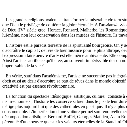
Les grandes religions avaient su transformer la misérable vie terrestr
que Dieu le privilège de conférer la gloire éternelle. A l'art-dans-la-vi
de Dieu (IV° siècle grec, Horace, Ronsard, Malherbe, les Romantiques..
lui-même, non leur conservation dans les musées de l'histoire. Ils trava
L'histoire est le paradis terrestre de la spiritualité bourgeoise. On y 
d'accroître le capital : oeuvre de bienfaisance pour le philanthrope, oeu
l'expression «faire oeuvre d'art» est elle même ambivalente. Elle compr
Ainsi l'artiste sacrifie ce qu'il crée, au souvenir impérissable de son
impérissable de la vie ?
En vérité, sauf dans l'académisme, l'artiste ne succombe pas intégralem
obéit aussi au désir d'accroître sa part de rêves dans le monde objectif
créativité est par essence révolutionnaire.
La fonction du spectacle idéologique, artistique, culturel, consiste à 
insurrectionnels ; l'histoire les conserve si bien dans le jus de leur d
n'érige plus aujourd'hui que des cathédrales en plastique. Il n'y a plu
consommable. L'imperfection d'une voiture permet son renouvellement r
décomposition artistique. Bernard Buffet, Georges Mathieu, Alain Robb
pérennité d'une oeuvre que sur les valeurs éternelles de la Standard Oi