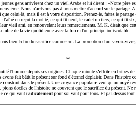
is jeunes gens arrivèrent chez un vieil Arabe et lui dirent : «Notre père e
un neuvième. Nous n'arrivons pas à nous mettre d'accord sur le partage. A 
que celui-là, mais il est à votre disposition. Prenez-le, faites le partag
l'aîné en reçut la moitié, ce qui fit neuf, le cadet un tiers, ce qui fit s
t à leur vieil ami, en renouvelant leurs remerciements. M. K. disait que ce
semble de la vie quotidienne avec la force d'un principe indiscutable.
rt, mais bien la fin du sacrifice comme art. La promotion d'un savoir-vivre
*
mutilé l'homme depuis ses origines. Chaque minute s'effrite en bribes de
ons fait bâtit le présent sur fond d'éternel déplaisir. Dans l'histoire co
e construit dans le présent. Une croyance populaire veut qu'un noyé revoie
é, pions dociles de l'histoire ne couvrent que le sacrifice du présent. Ne 
que ce qui vaut
radicalement
pour soi vaut pour tous. Et par-dessus tout c