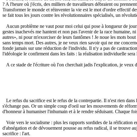
? A l'heure où j'écris, des milliers de travailleurs débraient ou prenne
Transformer le monde et réinventer la vie est le mot d'ordre effectif d
se fait tous les jours contre les révolutionnaires spécialisés, un révol
Aucun problème ne vaut pour moi celui qui pose à longueur de journée 
gestes inachevés me hantent et non pas l'avenir de la race humaine, ni l'
autres», ni pour m'exorciser de leurs fantômes ! Je noue les mots bout à
sans temps mort. Des autres, je ne veux rien savoir qui ne me concerne
fonde jamais sur une réduction de l'individu. Il n'y a pas de castractio
l'idéologie le confirment dans les faits : la réalisation individuelle s
A ce stade de l'écriture où l'on cherchait jadis l'explication, je veux
Le refus du sacrifice est le refus de la contrepartie. Il n'est rien dan
s'échange pas. Or un simple coup d'oeil sur les mouvements de réformat
d'honneur à humaniser l'inhumain et à le rendre séduisant. Chaque fois
Voie vers le socialisme : plus les rapports sordides de la réification
d'abnégation et de dévouement pousse au refus radical, il se trouve au
sacrifice : l'art.