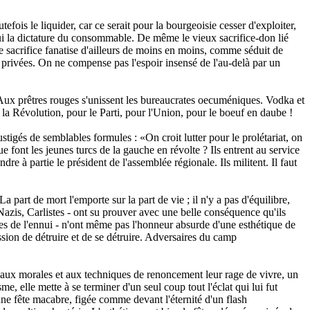
fois le liquider, car ce serait pour la bourgeoisie cesser d'exploiter,
hui la dictature du consommable. De même le vieux sacrifice-don lié
e sacrifice fanatise d'ailleurs de moins en moins, comme séduit de
 privées. On ne compense pas l'espoir insensé de l'au-delà par un
 Aux prêtres rouges s'unissent les bureaucrates oecuméniques. Vodka et
r la Révolution, pour le Parti, pour l'Union, pour le boeuf en daube !
stigés de semblables formules : «On croit lutter pour le prolétariat, on
e font les jeunes turcs de la gauche en révolte ? Ils entrent au service
dre à partie le président de l'assemblée régionale. Ils militent. Il faut
 part de mort l'emporte sur la part de vie ; il n'y a pas d'équilibre,
Nazis, Carlistes - ont su prouver avec une belle conséquence qu'ils
stes de l'ennui - n'ont même pas l'honneur absurde d'une esthétique de
ssion de détruire et de se détruire. Adversaires du camp
 aux morales et aux techniques de renoncement leur rage de vivre, un
, elle mette à se terminer d'un seul coup tout l'éclat qui lui fut
 une fête macabre, figée comme devant l'éternité d'un flash