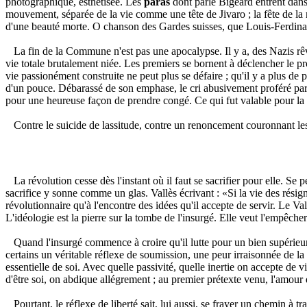
photographique, esthétisée. Les
paras
dont parle Bigeard entrent dans l
mouvement, séparée de la vie comme une tête de Jivaro ; la fête de la m
d'une beauté morte. O chanson des Gardes suisses, que Louis-Ferdinan
La fin de la Commune n'est pas une apocalypse. Il y a, des Nazis rêva
vie totale brutalement niée. Les premiers se bornent à déclencher le 
vie passionément construite ne peut plus se défaire ; qu'il y a plus de p
d'un pouce. Débarassé de son emphase, le cri abusivement proféré par 
pour une heureuse façon de prendre congé. Ce qui fut valable pour l
Contre le suicide de lassitude, contre un renoncement couronnant les 
La révolution cesse dès l'instant où il faut se sacrifier pour elle. Se 
sacrifice y sonne comme un glas. Vallès écrivant : «Si la vie des résig
révolutionnaire qu'à l'encontre des idées qu'il accepte de servir. Le 
L'idéologie est la pierre sur la tombe de l'insurgé. Elle veut l'empêcher
Quand l'insurgé commence à croire qu'il lutte pour un bien supérieur, l
certains un véritable réflexe de soumission, une peur irraisonnée de la
essentielle de soi. Avec quelle passivité, quelle inertie on accepte de
d'être soi, on abdique allégrement ; au premier prétexte venu, l'amour d
Pourtant, le réflexe de liberté sait, lui aussi, se frayer un chemin à tr