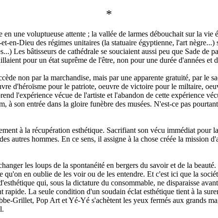
*
e en une voluptueuse attente ; la vallée de larmes débouchait sur la vie
e-et-en-Dieu des régimes unitaires (la statuaire égyptienne, l'art nègre..
.) Les bâtisseurs de cathédrale se souciaient aussi peu que Sade de pas
illaient pour un état suprême de l'être, non pour une durée d'années et d
accède non par la marchandise, mais par une apparente gratuité, par le sa
vre d'héroïsme pour le patriote, oeuvre de victoire pour le miltaire, oeuv
end l'expérience vécue de l'artiste et l'abandon de cette expérience vécu
 nom, à son entrée dans la gloire funèbre des musées. N'est-ce pas pourta
ent à la récupération esthétique. Sacrifiant son vécu immédiat pour la be
 des autres hommes. En ce sens, il assigne à la chose créée la mission d'a
changer les loups de la spontanéité en bergers du savoir et de la beauté.
urée qu'on en oublie de les voir ou de les entendre. Et c'est ici que la s
s d'esthétique qui, sous la dictature du consommable, ne disparaisse avan
apide. La seule condition d'un soudain éclat esthétique tient à la sur
e-Grillet, Pop Art et Yé-Yé s'achètent les yeux fermés aux grands maga
l.