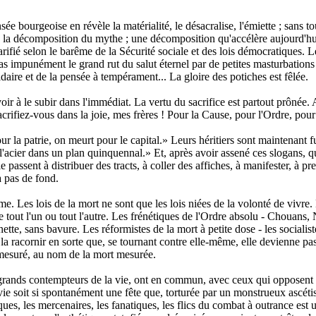
urgeoise en révèle la matérialité, le désacralise, l'émiette ; sans toute
e de la décomposition du mythe ; une décomposition qu'accélère aujourd'
ifié selon le barême de la Sécurité sociale et des lois démocratiques. L
 impunément le grand rut du salut éternel par de petites masturbations
idaire et de la pensée à tempérament... La gloire des potiches est fêlée.
r à le subir dans l'immédiat. La vertu du sacrifice est partout prônée.
acrifiez-vous dans la joie, mes frères ! Pour la Cause, pour l'Ordre, pou
 la patrie, on meurt pour le capital.» Leurs héritiers sont maintenant fu
 l'acier dans un plan quinquennal.» Et, après avoir assené ces slogans, qu
passent à distribuer des tracts, à coller des affiches, à manifester, à pren
a pas de fond.
 Les lois de la mort ne sont que les lois niées de la volonté de vivre. La
tout l'un ou tout l'autre. Les frénétiques de l'Ordre absolu - Chouans, 
nette, sans bavure. Les réformistes de la mort à petite dose - les sociali
, la racornir en sorte que, se tournant contre elle-même, elle devienne pa
 mesuré, au nom de la mort mesurée.
s grands contempteurs de la vie, ont en commun, avec ceux qui opposent
e soit si spontanément une fête que, torturée par un monstrueux ascétisme
ques, les mercenaires, les fanatiques, les flics du combat à outrance est