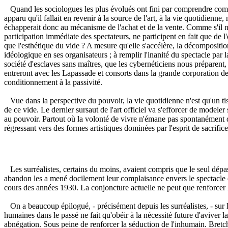
Quand les sociologues les plus évolués ont fini par comprendre comment 
apparu qu'il fallait en revenir à la source de l'art, à la vie quotidienne
échapperait donc au mécanisme de l'achat et de la vente. Comme s'il n
participation immédiate des spectateurs, ne participent en fait que de 
que l'esthétique du vide ? A mesure qu'elle s'accélère, la décomposition
idéologique en ses organisateurs ; à remplir l'inanité du spectacle par l
société d'esclaves sans maîtres, que les cybernéticiens nous préparent, le
entreront avec les Lapassade et consorts dans la grande corporation des
conditionnement à la passivité.
Vue dans la perspective du pouvoir, la vie quotidienne n'est qu'un tiss
de ce vide. Le dernier sursaut de l'art officiel va s'efforcer de modele
au pouvoir. Partout où la volonté de vivre n'émane pas spontanément de
régressant vers des formes artistiques dominées par l'esprit de sacrifice
Les surréalistes, certains du moins, avaient compris que le seul dépa
abandon les a mené docilement leur complaisance envers le spectacle cu
cours des années 1930. La conjoncture actuelle ne peut que renforcer l'
On a beaucoup épilogué, - précisément depuis les surréalistes, - sur la 
humaines dans le passé ne fait qu'obéir à la nécessité future d'aviver la 
abnégation. Sous peine de renforcer la séduction de l'inhumain. Bretc