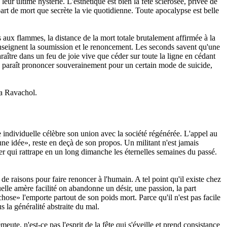
leur ultime hystérie. L'esthétique est bien la fête sclérosée, privée de
 part de mort que secrète la vie quotidienne. Toute apocalypse est belle
ux flammes, la distance de la mort totale brutalement affirmée à la
enseignent la soumission et le renoncement. Les seconds savent qu'une
paraître dans un feu de joie vive que céder sur toute la ligne en cédant
e paraît prononcer souverainement pour un certain mode de suicide,
la Ravachol.
vie individuelle célèbre son union avec la société régénérée. L'appel au
'une idée», reste en deçà de son propos. Un militant n'est jamais
er qui rattrape en un long dimanche les éternelles semaines du passé.
e raisons pour faire renoncer à l'humain. A tel point qu'il existe chez
elle amère facilité on abandonne un désir, une passion, la part
chose» l'emporte partout de son poids mort. Parce qu'il n'est pas facile
s la généralité abstraite du mal.
eute, n'est-ce pas l'esprit de la fête qui s'éveille et prend consistance