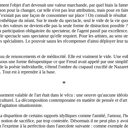
l'objet d'art devenait une valeur marchande, par quel biais la fameuse cr
, non pour la changer, car telle n'est pas leur attribution, mais pour en fa
'existait pas une façon de consommer sur place ! On connaît le résultat
l'esthétique du néant. Sur le mode du spectacle, seul le vide de la vie q
 des valeurs ne devient-elle pas la seule forme de distraction possible ?
a participation obligatoire du spectateur, de l'agent passif par excellenc
 spectacle sans spectateur qu'elle requiert. Pour les artistes, au sens str
 spécialistes. Le pouvoir saura les récompenser d'ainsi déployer leur ta
u de renoncements et de médiocrité. Elle est vraiment le vide. Une esthé
r sous une forme thérapeutique ce que Freud avait appelé par une simplifi
 la poésie individuelle, s'étend l'ombre du crapaud crucifié de Nazareth
. Tout est à reprendre à la base.
*
ssement valable de l'art était dans le vécu : une oeuvre qu'aucune idéo
lturel. La décomposition contemporaine en matière de pensée et d'art of
agitation situationniste.
disparition de certains rapports idylliques comme l'amitié, l'amour, l'ho
notion de sacrifice, par trop contestée. Désormais il ne peut plus y avoir n
h l'exprime à la perfection dans l'anecdote suivante : comme exemple de