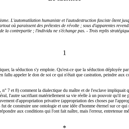
rmisme. L'automutilation humaniste et l'autodestruction fasciste ôtent ju
artout où paraissent des prétextes de révolte ; sous d'apparentes revendi
 de la contrepartie ; l'individu ne s'échange pas. - Trois replis stratégiqu
1
uer, la séduction s'y emploie. Qu'est-ce que la séduction déployée par l
allu appeler le don de soi ce qui n'était que castration, peindre aux co
, n° 7 et 8) comment la dialectique du maître et de l'esclave impliquait q
général, l'autre sacrifiant matériellement sa vie réelle à un pouvoir qu'il 
ment d'appropriation privative (appropriation des choses par l'appropri
 fut de construire une ontologie et une idée d'homme éternel sur ce qui n
e répondre aux conditions qui l'ont fait naître, mais l'erreur, entretenue 
*