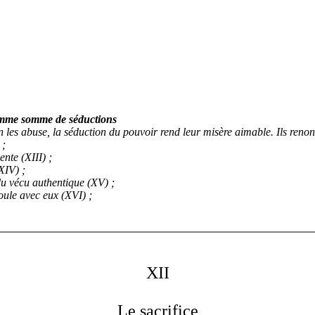
comme somme de séductions
les abuse, la séduction du pouvoir rend leur misère aimable. Ils renonce
 ;
ente (XIII) ;
XIV) ;
du vécu authentique (XV) ;
oule avec eux (XVI) ;
XII
Le sacrifice