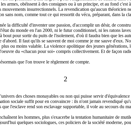
nt les armes, obéissent à des consignes ou à un principe, et au fond c'est
es mouvements insurrectionnels. La revendication qu'aucun théoricien ne 
ution sans nom, comme tout ce qui ressortit du vécu, préparant, dans la c
la difficulté d'inventer une passion, d'accomplir un désir, de construi
état du monde en l'an 2000, ni le futur conditionnel, ni les ratons laveurs
 bout pour sortir du puits de l'isolement, d'où il faudra bien que les aut
 d'abord. Il faut qu'ils se sauvent de moi comme je me sauve d'eux. Not
n plus ou moins valable. La violence apolitique des jeunes générations, le
era l'oeuvre du «chacun pour soi» compris collectivement. Et de façon radi
 désormais que l'on trouve le règlement de compte.
2
s l'univers des choses monayables ou non qui puisse servir d'équivalence à
ion sociale suffit pour en convaincre : ils n'ont jamais revendiqué qu'u
 que l'esclave rend son esclavage supportable, il vole au secours du maî
 enchaînent les hommes, plus s'exacerbe la tentation humanitaire de muti
jourd'hui quelques sociologues, ces policiers de la société moderne, pou